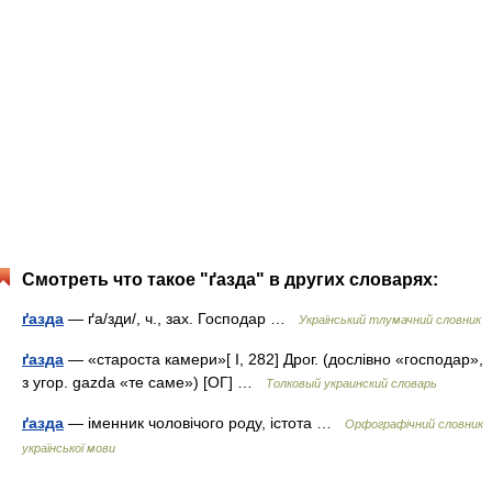
Смотреть что такое "ґазда" в других словарях:
ґазда
— ґа/зди/, ч., зах. Господар …
Український тлумачний словник
ґазда
— «староста камери»[ І, 282] Дрог. (дослівно «господар»,
з угор. gazda «те саме») [ОГ] …
Толковый украинский словарь
ґазда
— іменник чоловічого роду, істота …
Орфографічний словник
української мови