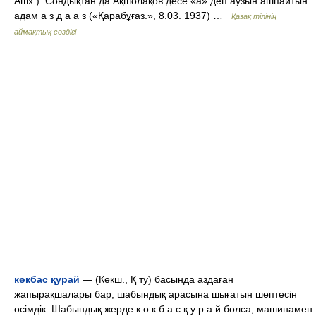
Ашх.). Сондықтан да Ақшолақов десе «а» деп аузын ашпайтын
адам а з д а а з («Қарабұғаз.», 8.03. 1937) …
Қазақ тілінің
аймақтық сөздігі
көкбас қурай
— (Көкш., Қ ту) басында аздаған
жапырақшалары бар, шабындық арасына шығатын шөптесін
өсімдік. Шабындық жерде к ө к б а с қ у р а й болса, машинамен