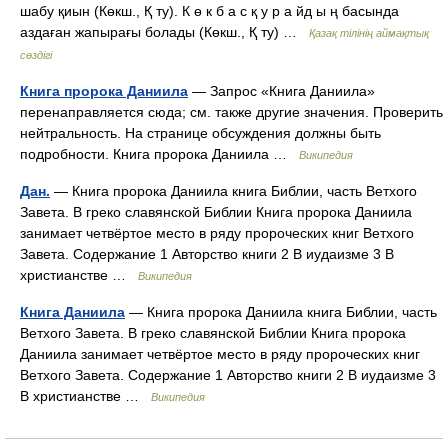
шабу қиын (Көкш., Қ ту). К ө к б а с қ у р а йд ы ң басында
аздаған жапырағы болады (Көкш., Қ ту) …
Қазақ тілінің аймақтық
сөздігі
Книга пророка Даниила
— Запрос «Книга Даниила»
перенаправляется сюда; см. также другие значения. Проверить
нейтральность. На странице обсуждения должны быть
подробности. Книга пророка Даниила …
Википедия
Дан.
— Книга пророка Даниила книга Библии, часть Ветхого
Завета. В греко славянской Библии Книга пророка Даниила
занимает четвёртое место в ряду пророческих книг Ветхого
Завета. Содержание 1 Авторство книги 2 В иудаизме 3 В
христианстве …
Википедия
Книга Даниила
— Книга пророка Даниила книга Библии, часть
Ветхого Завета. В греко славянской Библии Книга пророка
Даниила занимает четвёртое место в ряду пророческих книг
Ветхого Завета. Содержание 1 Авторство книги 2 В иудаизме 3
В христианстве …
Википедия