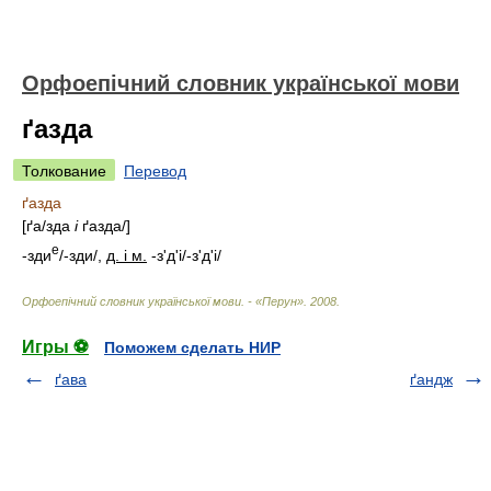
Орфоепічний словник української мови
ґазда
Толкование
Перевод
ґазда
[
ґ
а/
зда
і
ґазд
а/
]
е
-зди
/-зд
и/
,
д. і м.
-з'д'і/-з'д'
і/
Орфоепічний словник української мови. - «Перун»
.
2008
.
Игры ⚽
Поможем сделать НИР
ґава
ґандж