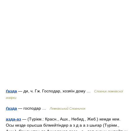
ґазда
— ди, ч. Гж. Господар, хозяїн дому …
Словник лемківскої
говірки
ґазда
— господар …
Лемківський Словничок
азда-аз
— (Түрікм.: Красн., Ашх., Небид., Жеб.) кемде кем.
Осы кезде орысша білмейтіндер а з д а а з шығар (Түрікм.,